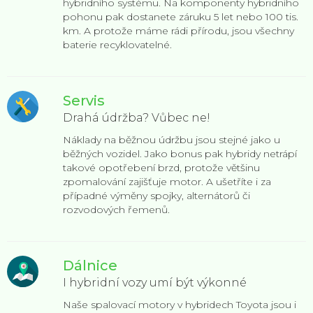
hybridního systému. Na komponenty hybridního
pohonu pak dostanete záruku 5 let nebo 100 tis.
km. A protože máme rádi přírodu, jsou všechny
baterie recyklovatelné.
Servis
Drahá údržba? Vůbec ne!
Náklady na běžnou údržbu jsou stejné jako u
běžných vozidel. Jako bonus pak hybridy netrápí
takové opotřebení brzd, protože většinu
zpomalování zajišťuje motor. A ušetříte i za
případné výměny spojky, alternátorů či
rozvodových řemenů.
Dálnice
I hybridní vozy umí být výkonné
Naše spalovací motory v hybridech Toyota jsou i