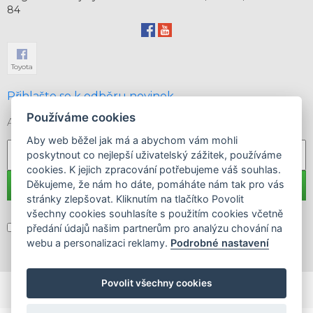
84
Toyota
Přihlašte se k odběru novinek
Používáme cookies
A buďte pravidelně informování o našich akcích a slevách
Aby web běžel jak má a abychom vám mohli
poskytnout co nejlepší uživatelský zážitek, používáme
cookies. K jejich zpracování potřebujeme váš souhlas.
Děkujeme, že nám ho dáte, pomáháte nám tak pro vás
stránky zlepšovat. Kliknutím na tlačítko Povolit
všechny cookies souhlasíte s použitím cookies včetně
předání údajů našim partnerům pro analýzu chování na
Souhlasím se
zpracováním osobních údajů
webu a personalizaci reklamy.
Podrobné nastavení
Povolit všechny cookies
Cookies