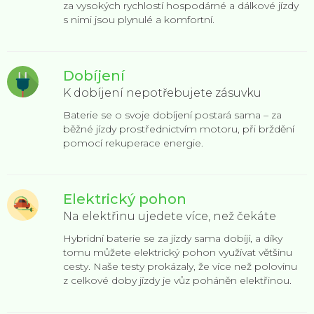
za vysokých rychlostí hospodárné a dálkové jízdy
s nimi jsou plynulé a komfortní.
Dobíjení
K dobíjení nepotřebujete zásuvku
Baterie se o svoje dobíjení postará sama – za
běžné jízdy prostřednictvím motoru, při brždění
pomocí rekuperace energie.
Elektrický pohon
Na elektřinu ujedete více, než čekáte
Hybridní baterie se za jízdy sama dobíjí, a díky
tomu můžete elektrický pohon využívat většinu
cesty. Naše testy prokázaly, že více než polovinu
z celkové doby jízdy je vůz poháněn elektřinou.