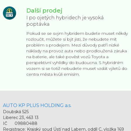
Další prodej
I po ojetých hybridech je vysoká
poptávka
Pokud se se svým hybridem budete muset někdy
rozloučit, můžete si být jisti, že nebudete mít
problém s prodejem. Mezi důvody patří nízké
náklady na provoz auta nebo prodloužená záruka
na baterie, ale také pověst vozů Toyota a
perspektivní vyhlídky do budoucna. S hybridním
vozem si se totiž nebudete muset vzdát výletů do
centra města kvůli emisím.
AUTO KP PLUS HOLDING a.s.
Doubská 525
Liberec 23, 463 13
IČ
09880488
Registrace: Krajský soud Ústí nad Labem, oddíl C, vložka 169